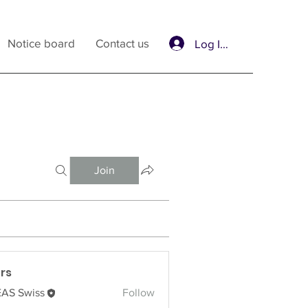
Notice board
Contact us
Log In / Sign Up
Join
rs
AS Swiss
Follow