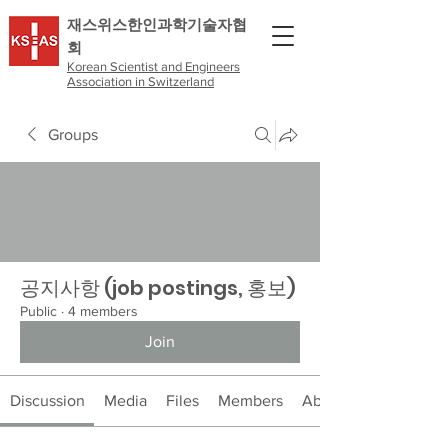
​재스위스한인과학기술자협
회
Korean Scientist and Engineers
Association in Switzerland
Groups
공지사항 (job postings, 홍보)
Public
·
4 members
Join
Discussion
Media
Files
Members
About