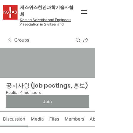
​재스위스한인과학기술자협
회
Korean Scientist and Engineers
Association in Switzerland
Groups
공지사항 (job postings, 홍보)
Public
·
4 members
Join
Discussion
Media
Files
Members
About