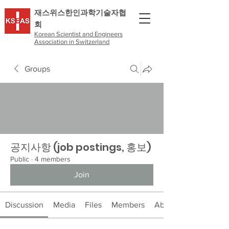
​재스위스한인과학기술자협
회
Korean Scientist and Engineers
Association in Switzerland
Groups
공지사항 (job postings, 홍보)
Public
·
4 members
Join
Discussion
Media
Files
Members
About