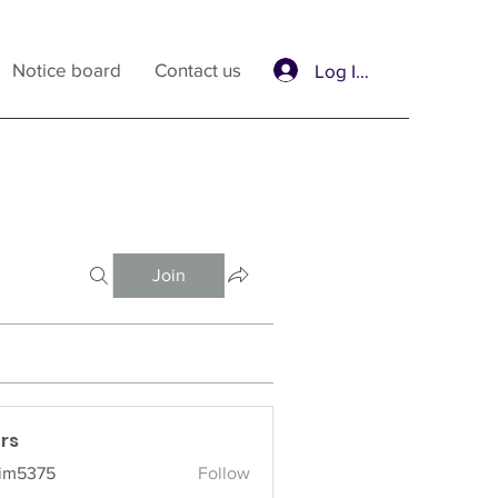
Notice board
Contact us
Log In / Sign Up
Join
rs
im5375
Follow
375