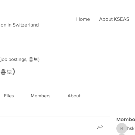
Home
About KSEAS
ion in Switzerland
b postings, 홍보)
, 홍보)
Files
Members
About
Membe
hsk
hskim5