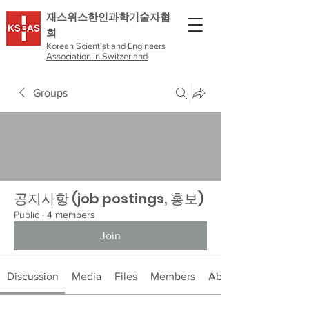
​재스위스한인과학기술자협
회
Korean Scientist and Engineers
Association in Switzerland
Groups
공지사항 (job postings, 홍보)
Public
·
4 members
Join
Discussion
Media
Files
Members
About