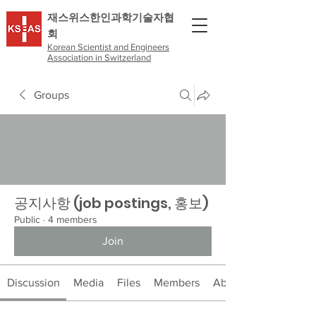
​재스위스한인과학기술자협
회
Korean Scientist and Engineers
Association in Switzerland
Groups
공지사항 (job postings, 홍보)
Public
·
4 members
Join
Discussion
Media
Files
Members
About