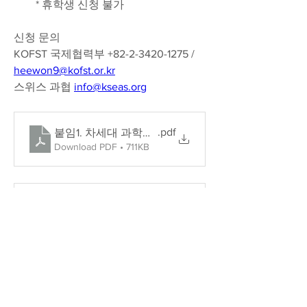
* 휴학생 신청 불가
신청 문의 
KOFST 국제협력부 +82-2-3420-1275 /  
heewon9@kofst.or.kr
스위스 과협 
info@kseas.org
.pdf
붙임1. 차세대 과학기술리더 Net 신청안내(2)
Download PDF • 711KB
.docx
붙임2. 차세대 과학기술리더 Net 지원신청서 및 예
Download DOCX • 30KB
.xlsx
붙임3.(양식) 해외한인과학기술인 CV Form 및 개인
Download XLSX • 46KB