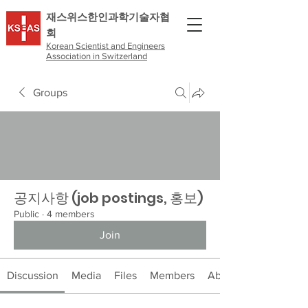
​재스위스한인과학기술자협
회
Korean Scientist and Engineers
Association in Switzerland
Groups
공지사항 (job postings, 홍보)
Public
·
4 members
Join
Discussion
Media
Files
Members
About