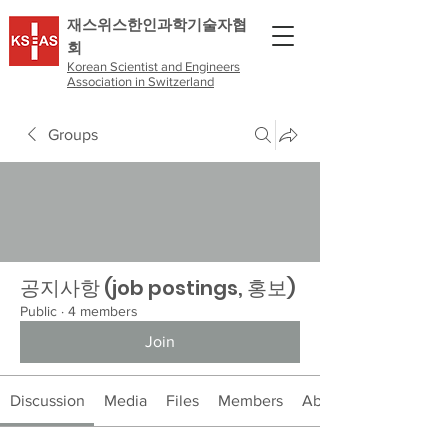
​재스위스한인과학기술자협
회
Korean Scientist and Engineers
Association in Switzerland
Groups
공지사항 (job postings, 홍보)
Public
·
4 members
Join
Discussion
Media
Files
Members
About