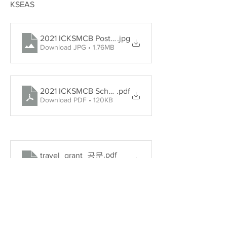
KSEAS
2021 ICKSMCB Poster
.jpg
Download JPG • 1.76MB
2021 ICKSMCB Schedule
.pdf
Download PDF • 120KB
.pdf
travel_grant_공문
Download PDF • 187KB
0
0
16