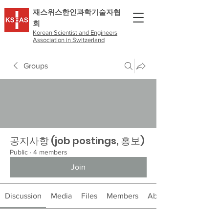
​재스위스한인과학기술자협
회
Korean Scientist and Engineers
Association in Switzerland
Groups
공지사항 (job postings, 홍보)
Public
·
4 members
Join
Discussion
Media
Files
Members
About