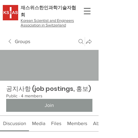
​재스위스한인과학기술자협
회
Korean Scientist and Engineers
Association in Switzerland
Groups
공지사항 (job postings, 홍보)
Public
·
4 members
Join
Discussion
Media
Files
Members
About