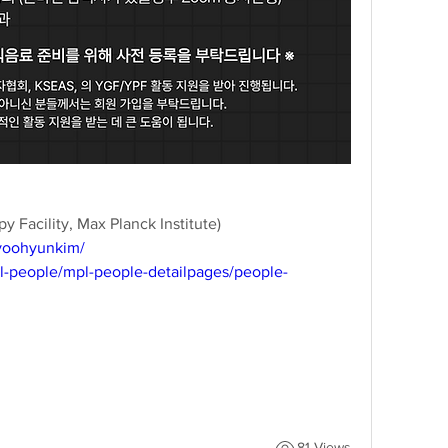
acility, Max Planck Institute)
kyoohyunkim/
l-people/mpl-people-detailpages/people-
81 Views