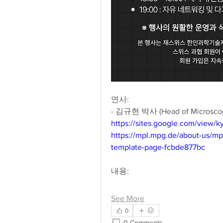
연사: 
- 김규현 박사 (Head of Microscopy F
https://sites.google.com/view/
https://mpl.mpg.de/about-us/mp
template-page-fcbde877bc
내용:  
See More
0
0 Comments