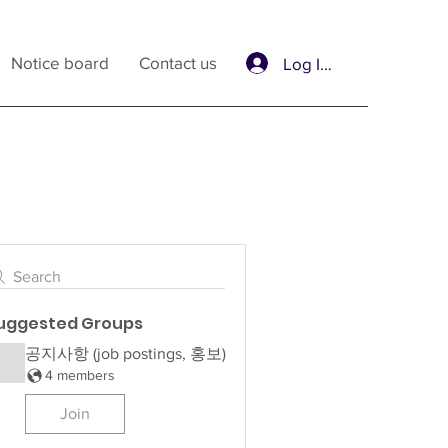
Notice board
Contact us
Log In / Sign Up
Search
uggested Groups
공지사항 (job postings, 홍보)
4 members
Join