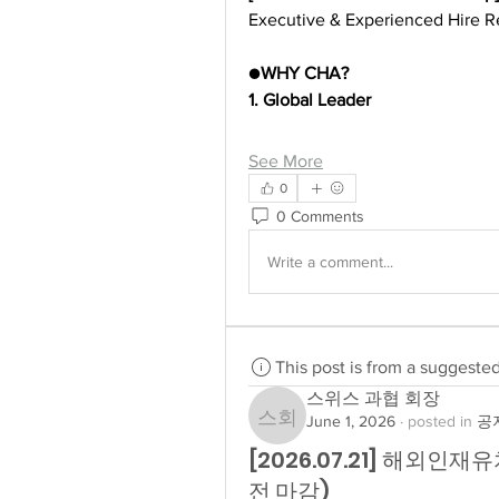
Executive & Experienced Hire R
●
WHY CHA?
1. Global Leader
See More
0
0 Comments
Write a comment...
This post is from a suggeste
스위스 과협 회장
June 1, 2026
·
posted in
공지
스위스 과협 회장
[2026.07.21] 해외인재
전 마감)