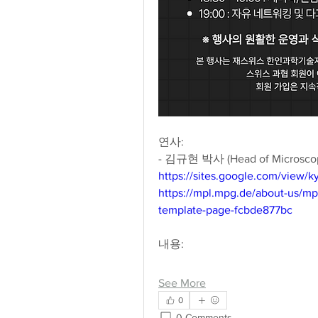
연사: 
- 김규현 박사 (Head of Microscopy F
https://sites.google.com/view/
https://mpl.mpg.de/about-us/mp
template-page-fcbde877bc
내용:  
See More
0
0 Comments