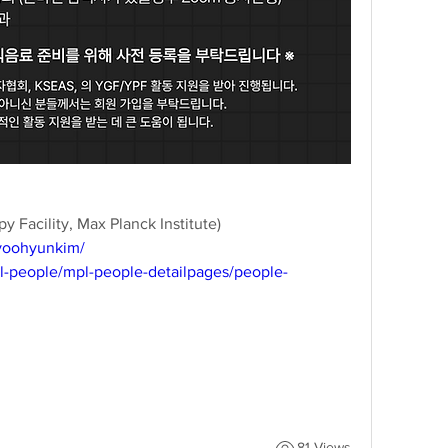
acility, Max Planck Institute)
kyoohyunkim/
l-people/mpl-people-detailpages/people-
81 Views