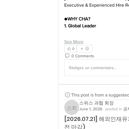
Executive & Experienced Hire R
●
WHY CHA?
1. Global Leader
See More
0
0 Comments
Rédigez un commentaire...
This post is from a suggeste
스위스 과협 회장
June 1, 2026
·
posted in
공지
스위스 과협 회장
[2026.07.21] 해외인재
전 마감)