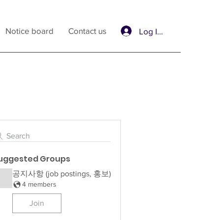
Notice board
Contact us
Log In / Sign Up
Search
uggested Groups
공지사항 (job postings, 홍보)
4 members
Join